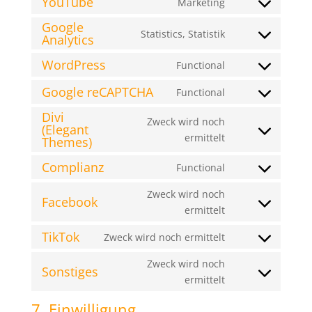
YouTube
Marketing
google-
Consent
service
fonts
Google
to
google-
Statistics, Statistik
Analytics
Consent
service
maps
to
youtube
WordPress
Functional
Consent
service
to
google-
Google reCAPTCHA
Functional
Consent
service
analytics
Divi
to
wordpress
Zweck wird noch
(Elegant
service
Consent
ermittelt
Themes)
google-
to
recaptcha
Complianz
Functional
service
Consent
divi-
to
Zweck wird noch
Facebook
(elegant-
service
Consent
ermittelt
themes)
complianz
to
TikTok
Zweck wird noch ermittelt
service
Consent
facebook
to
Zweck wird noch
Sonstiges
service
Consent
ermittelt
tiktok
to
7. Einwilligung
service