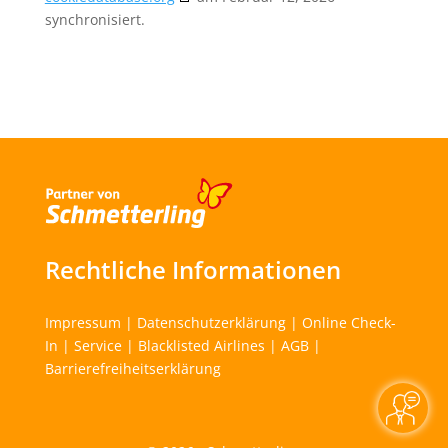
synchronisiert.
Rechtliche Informationen
Impressum
|
Datenschutzerklärung
|
Online Check-
In
|
Service
|
Blacklisted Airlines
|
AGB
|
Barrierefreiheitserklärung