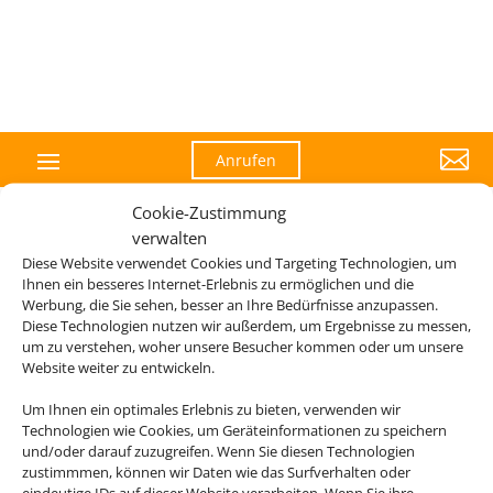

Anrufen
Cookie-Zustimmung
verwalten
Diese Website verwendet Cookies und Targeting Technologien, um
Die Abwicklung der Buchung übernimmt Schmetterling
Ihnen ein besseres Internet-Erlebnis zu ermöglichen und die
International GmbH & Co.KG im Auftrag des Webseiteninhabers.
Werbung, die Sie sehen, besser an Ihre Bedürfnisse anzupassen.
Diese Technologien nutzen wir außerdem, um Ergebnisse zu messen,
um zu verstehen, woher unsere Besucher kommen oder um unsere
Website weiter zu entwickeln.
Um Ihnen ein optimales Erlebnis zu bieten, verwenden wir
Technologien wie Cookies, um Geräteinformationen zu speichern
und/oder darauf zuzugreifen. Wenn Sie diesen Technologien
zustimmmen, können wir Daten wie das Surfverhalten oder
eindeutige IDs auf dieser Website verarbeiten. Wenn Sie ihre